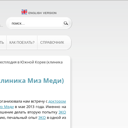
english version
...
ТЬ
КАК ПОЕХАТЬ?
СПРАВОЧНИК
есплодия в Южной Корее (клиника
клиника Миз Меди)
организовала нам встречу с
доктором
из Меди
в мае 2013 года. Именно на
решение делать вторую попытку
ЭКО
ению, печальный опыт
ЭКО
в одной из