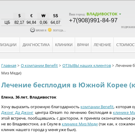
ВЛАДИВОСТОК
Ваш город:
$
€
₩
S$
+7(908)991-84-97
ЦБ
82,17
94,84
0,06
64,07
подробнее
время и
погода...
ЛИЗАЦИИ
ДИАГНОСТИКА
КЛИНИКИ
ВРАЧИ
ЛЕЧЕНИЕ
СТОИМОС
Главная
О компании Benefit
ОТЗЫВЫ наших клиентов
Лечение б
Миз Меди)
Лечение бесплодия в Южной Корее (
Елена, 36 лет, Владивосток
Хочу выразить огромную благодарность
компании Benefit
, которая 
Джонг Да Джонг
центра iDream по лечению бесплодия в
клинике М
этой встрече, пообщавшись с доктором, я приняла окончательное 
не во Владивостоке, а в Сеуле в
клинике Миз Меди
(так как, к сожал
клиник нашего города у меня уже был).