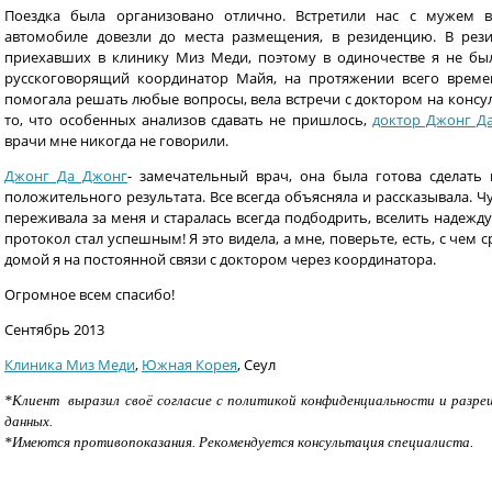
Поездка была организовано отлично. Встретили нас с мужем 
автомобиле довезли до места размещения, в резиденцию. В рез
приехавших в клинику Миз Меди, поэтому в одиночестве я не был
русскоговорящий координатор Майя, на протяжении всего време
помогала решать любые вопросы, вела встречи с доктором на консу
то, что особенных анализов сдавать не пришлось,
доктор Джонг Д
врачи мне никогда не говорили.
Джонг Да Джонг
- замечательный врач, она была готова сделать
положительного результата. Все всегда объясняла и рассказывала. Ч
переживала за меня и старалась всегда подбодрить, вселить надежду
протокол стал успешным! Я это видела, а мне, поверьте, есть, с чем 
домой я на постоянной связи с доктором через координатора.
Огромное всем спасибо!
Сентябрь 2013
Клиника Миз Меди
,
Южная Корея
, Сеул
*Клиент выразил своё согласие с политикой конфиденциальности и разре
данных.
*Имеются противопоказания. Рекомендуется консультация специалиста.