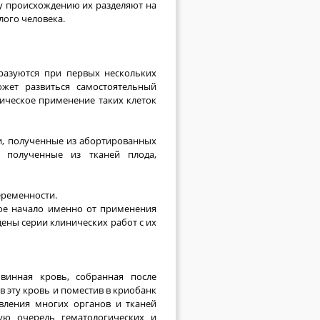
му происхождению их разделяют на
лого человека.
бразуются при первых нескольких
ожет развиться самостоятельный
ническое применение таких клеток
и, полученные из абортированных
, полученные из тканей плода,
еременности.
вое начало именно от применения
дены серии клинических работ с их
овинная кровь, собранная после
в эту кровь и поместив в криобанк
вления многих органов и тканей
вую очередь гематологических и