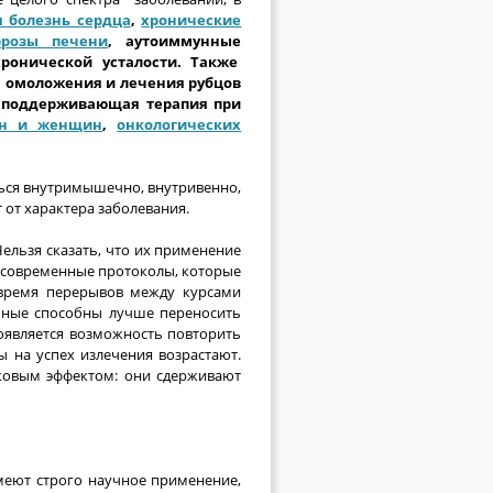
 болезнь сердца
,
хронические
ррозы печени
, аутоиммунные
хронической усталости. Также
 омоложения и лечения рубцов
к поддерживающая терапия при
ин и женщин
,
онкологических
ться внутримышечно, внутривенно,
т от характера заболевания.
Нельзя сказать, что их применение
ся современные протоколы, которые
время перерывов между курсами
ьные способны лучше переносить
оявляется возможность повторить
 на успех излечения возрастают.
ковым эффектом: они сдерживают
меют строго научное применение,