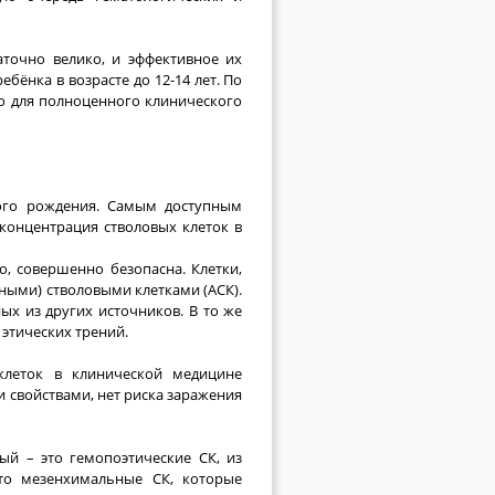
точно велико, и эффективное их
бёнка в возрасте до 12-14 лет. По
но для полноценного клинического
мого рождения. Самым доступным
 концентрация стволовых клеток в
о, совершенно безопасна. Клетки,
ными) стволовыми клетками (АСК).
ных из других источников. В то же
этических трений.
клеток в клинической медицине
и свойствами, нет риска заражения
ый – это гемопоэтические СК, из
то мезенхимальные СК, которые