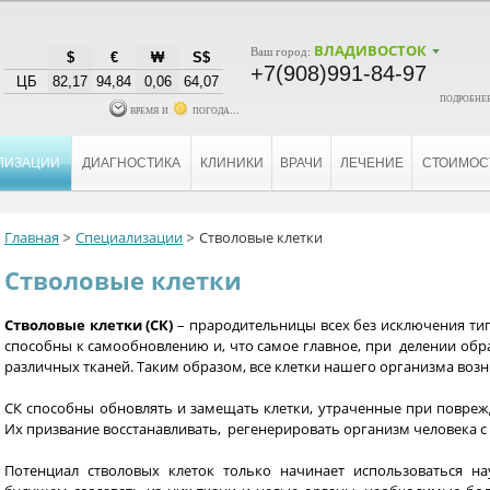
ВЛАДИВОСТОК
Ваш город:
$
€
₩
S$
+7(908)991-84-97
ЦБ
82,17
94,84
0,06
64,07
подробнее
время и
погода...
ЛИЗАЦИИ
ДИАГНОСТИКА
КЛИНИКИ
ВРАЧИ
ЛЕЧЕНИЕ
СТОИМОС
Главная
Специализации
Стволовые клетки
Стволовые клетки
Стволовые клетки
(СК)
– прародительницы всех без исключения ти
способны к самообновлению и, что самое главное, при делении об
различных тканей. Таким образом, все клетки нашего организма возн
СК способны обновлять и замещать клетки, утраченные при поврежд
Их призвание восстанавливать, регенерировать организм человека с 
Потенциал стволовых клеток только начинает использоваться на