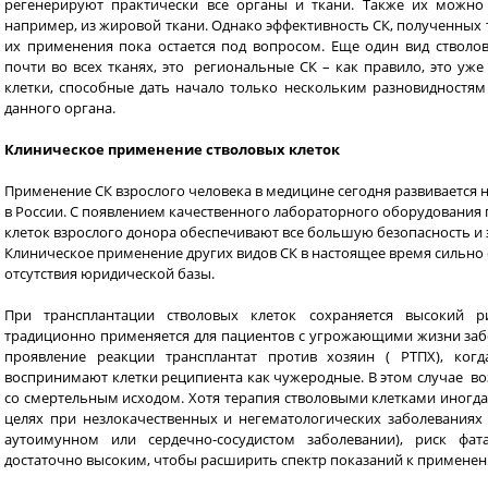
регенерируют практически все органы и ткани. Также их можно 
например, из жировой ткани. Однако эффективность СК, полученных 
их применения пока остается под вопросом. Еще один вид стволов
почти во всех тканях, это региональные СК – как правило, это у
клетки, способные дать начало только нескольким разновидностям 
данного органа.
Клиническое применение стволовых клеток
Применение СК взрослого человека в медицине сегодня развивается н
в России. С появлением качественного лабораторного оборудования
клеток взрослого донора обеспечивают все большую безопасность и 
Клиническое применение других видов СК в настоящее время сильно
отсутствия юридической базы.
При трансплантации стволовых клеток сохраняется высокий р
традиционно применяется для пациентов с угрожающими жизни за
проявление реакции трансплантат против хозяин ( РТПХ), ко
воспринимают клетки реципиента как чужеродные. В этом случае в
со смертельным исходом. Хотя терапия стволовыми клетками иногд
целях при незлокачественных и негематологических заболевания
аутоимунном или сердечно-сосудистом заболевании), риск фат
достаточно высоким, чтобы расширить спектр показаний к применен