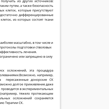
получить из других источников:
таким путем, а также безопасность
ых клеток, которые присутствуют
же достаточно дифференцированные
клеток, из которых состоят ткани
аиболее масштабно, в том числе и
 протоколы подготовки стволовых
эффективность лечения.
 ограничено или запрещено в силу
иск осложнений, эта процедура
болеваниями.Возможно, например,
гда пересаженные донорские СК
озможно долгое приживление даже
а проводится в экспериментальных
х (например, тяжело протекающем
альных осложнений сохраняется
ию Терапии СК.