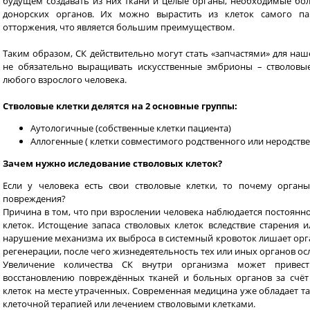
будущем создавать из них ткани и целые органы, необходимые бо
донорских органов. Их можно вырастить из клеток самого па
отторжения, что является большим преимуществом.
Таким образом, СК действительно могут стать «запчастями» для наш
не обязательно выращивать искусственные эмбрионы – стволовые
любого взрослого человека.
Стволовые клетки делятся на 2 основные группы:
Аутологичные (собственные клетки пациента)
Аллогенные ( клетки совместимого родственного или неродств
Зачем нужно иследование стволовых клеток?
Если у человека есть свои стволовые клетки, то почему орган
повреждения?
Причина в том, что при взрослении человека наблюдается постоянн
клеток. Истощение запаса стволовых клеток вследствие старения 
нарушение механизма их выброса в системный кровоток лишает ор
регенерации, после чего жизнедеятельность тех или иных органов ос
Увеличение количества СК внутри организма может привест
восстановлению повреждённых тканей и больных органов за счёт
клеток на месте утраченных. Современная медицина уже обладает та
клеточной терапией или лечением стволовыми клетками.