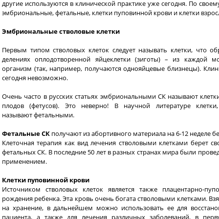
другие используются в клинической практике уже сегодня. По свое
эмбриональные, фетальные, клетки пуповинной крови и клетки взрос
Эмбриональные стволовые клетки
Первым типом стволовых клеток следует называть клетки, что о
делениях оплодотворенной яйцеклетки (зиготы) – из каждой м
организм (так, например, получаются однояйцевые близнецы). Кли
сегодня невозможно.
Очень часто в русских статьях эмбриональными СК называют клетк
плодов (фетусов). Это неверно! В научной литературе клетки
называют фетальными.
Фетальные СК
получают из абортивного материала на 6-12 неделе б
Клеточная терапия как вид лечения стволовыми клетками берет с
фетальных СК. В последние 50 лет в разных странах мира были прове
применением.
Клетки пуповинной крови
Источником стволовых клеток является также плацентарно-пуп
рождения ребенка. Эта кровь очень богата стволовыми клетками. Взя
на хранение, в дальнейшем можно использовать ее для восстано
пациента, а также для лечения различных заболеваний, в пер