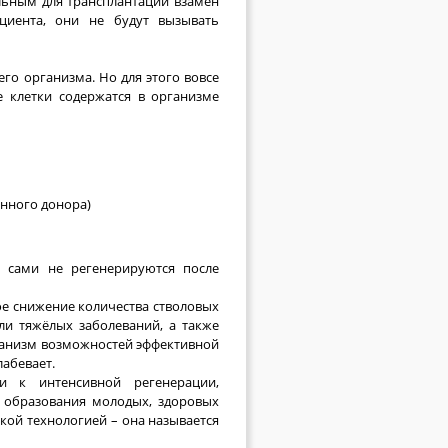
льным для трансплантации взамен
циента, они не будут вызывать
его организма. Но для этого вовсе
 клетки содержатся в организме
енного донора)
ы сами не регенерируются после
ое снижение количества стволовых
или тяжёлых заболеваний, а также
ганизм возможностей эффективной
лабевает.
и к интенсивной регенерации,
 образования молодых, здоровых
кой технологией – она называется