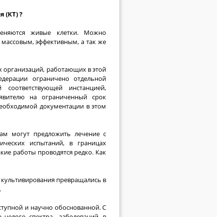
 (КТ) ?
еняются живые клетки. Можно
 массовым, эффективным, а так же
х организаций, работающих в этой
едерации ограничено отдельной
й соответствующей инстанцией,
аявителю на ограниченный срок
необходимой документации в этом
там могут предложить лечение с
ческих испытаний, в границах
кие работы проводятся редко. Как
й культивирования превращались в
.
оступной и научно обоснованной. С
 целого спектра заболеваний, в