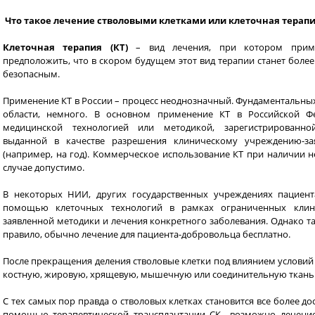
Что такое лечение стволовыми клетками или клеточная терапия
Клеточная терапия (КТ)
– вид лечения, при котором прим
предположить, что в скором будущем этот вид терапии станет более
безопасным.
Применение КТ в России – процесс неоднозначный. Фундаментальны
области, немного. В основном применение КТ в Российской Ф
медицинской технологией или методикой, зарегистрированно
выданной в качестве разрешения клиническому учреждению-з
(например, на год). Коммерческое использование КТ при наличии 
случае допустимо.
В некоторых НИИ, других государственных учреждениях пациен
помощью клеточных технологий в рамках ограниченных клини
заявленной методики и лечения конкретного заболевания. Однако та
правило, обычно лечение для пациента-добровольца бесплатно.
После прекращения деления стволовые клетки под влиянием услови
костную, жировую, хрящевую, мышечную или соединительную ткань
С тех самых пор правда о стволовых клетках становится все более д
помощью терапевтической трансплантации СК возможно лечение