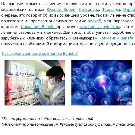
На данные момент лечение стволовыми клетками успешно про
медицинских центрах
Южной Кореи
,
Сингапура
,
Таиланда
,
Израи
очередь, это говорит об их высочайшем уровне, так как лечение ст
подготовки и профессионализма от самих
врачей
, мед. персонал
клинике.
Компания Benefit
организует
лечение за рубежом,
в том 
лечении стволовыми клетками. Для того, чтобы узнать подробнее 
зарубежных клиниках обратитесь к менеджерам
копмании Benefit
получении необходимой информации и организации медицинского т
Как сделать запрос в компанию Benefit?
*Вся информация на сайте является справочной
*Имеются противопоказания. Рекомендуется консультация специалис