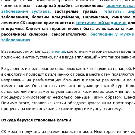
числе которых –
сахарный диабет, атеросклероз,
ишемическая
заболевания суставов
, застарелые травмы,
гепатиты
,
ци
заболевания, болезни Альцгеймера, Паркинсона, синдром 
лечение СК широко применяется в
эстетической медицине
для
и шрамов. Клеточная терапия может быть использована ка
рассеянном склерозе, сексопатологиях,
бесплодии у мужч
заболеваниях
.
В зависимости от метода
лечения
, клеточный материал может вводи
подкожно, внутрисуставно, или в виде аппликаций – это так же зависи
Безусловно, использование стволовых клеток не является панацеей. 
в онкологии приводит к излечению от рака, в месте с тем появляют
направлены на реабилитацию больных в период ремиссии и во 
химиотерапии. Опыт показывает, что получающие такой курс бол
основное лечение, заметно уменьшается количество осложнений, п
процедуру химиотерапии несколько раньше. Таким образом, шансы
Помимо этого, стволовые клетки обладают доказанным противора
процессы развития опухоли, активизируют иммунную систему.
Откуда берутся стволовые клетки
СК можно получить из различных источников. Некоторые из них и