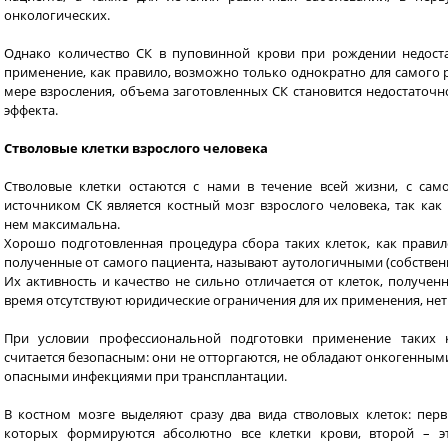
онкологических.
Однако количество СК в пуповинной крови при рождении недоста
применение, как правило, возможно только однократно для самого ре
мере взросления, объема заготовленных СК становится недостаточ
эффекта.
Стволовые клетки взрослого человека
Стволовые клетки остаются с нами в течение всей жизни, с са
источником СК является костный мозг взрослого человека, так как
нем максимальна.
Хорошо подготовленная процедура сбора таких клеток, как правил
полученные от самого пациента, называют аутологичными (собствен
Их активность и качество не сильно отличается от клеток, получен
время отсутствуют юридические ограничения для их применения, нет 
При условии профессиональной подготовки применение таких 
считается безопасным: они не отторгаются, не обладают онкогенным
опасными инфекциями при трансплантации.
В костном мозге выделяют сразу два вида стволовых клеток: перв
которых формируются абсолютно все клетки крови, второй – э