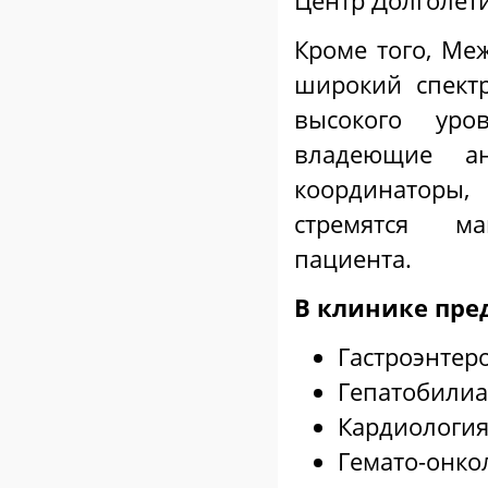
Центр Долголети
Кроме того, Ме
широкий спект
высокого уро
владеющие ан
координаторы, 
стремятся ма
пациента.
В клинике пре
Гастроэнтер
Гепатобили
Кардиологи
Гемато-онко