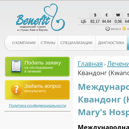
$
€
₩
ЦБ
82,17
94,84
0,06
64
время и
п
О КОМПАНИИ
СТРАНЫ
СПЕЦИАЛИЗАЦИИ
ДИАГНОСТИКА
Главная
Лечени
Подать заявку
на обследование
Квандонг (Kwando
и лечение
Междунаро
Задать вопрос
консультанту
Квандонг (
Политика конфиденциальности
Mary's Hosp
Международ