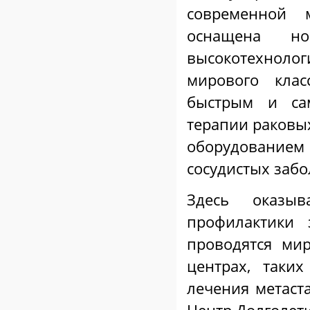
современной 
оснащена но
высокотехнол
мирового клас
быстрым и са
терапии раковы
оборудование
сосудистых заб
Здесь оказы
профилактики 
проводятся ми
центрах, таки
лечения метаст