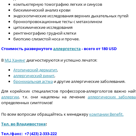
компьютерную томографию легких и синусов
биохимический анализ крови
эндоскопические исследования верхних дыхательных путей
бронхопровокационные тесты с метахолином
цитохимические исследования
рентгенографию грудной клетки
биопсию слизистой носа и прочее.
Стоимость развернутого
аллерготеста
- всего от 180 USD
В
МЦ Ханянг
диагностируются и успешно лечатся:
Атопический дерматит
,
аллергический ринит
,
бронхиальная астма
и другие аллергические заболевания.
Для корейских специалистов профессоров-аллергологов важно на
аллергии
, т.к. они нацелены на лечение
аллергических заболев
определенных симптомов!
По всем вопросам обращайтесь к менеджеру
компании Benefit.
Тел. во Владивостоке
:
Тел./факс: +7 (423) 2-333-222