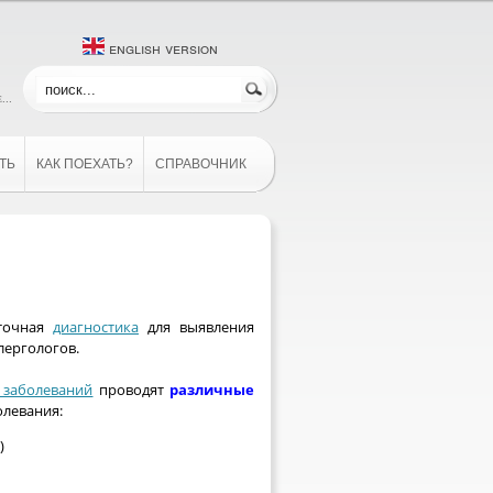
english version
...
ТЬ
КАК ПОЕХАТЬ?
СПРАВОЧНИК
точная
диагностика
для выявления
лергологов.
 заболеваний
проводят
различные
олевания:
)