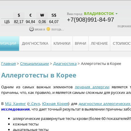
ВЛАДИВОСТОК
Ваш город:
$
€
₩
S$
+7(908)991-84-97
ЦБ
82,17
94,84
0,06
64,07
подробнее
время и
погода...
ЛИЗАЦИИ
ДИАГНОСТИКА
КЛИНИКИ
ВРАЧИ
ЛЕЧЕНИЕ
СТОИМОС
Главная
Специализации
Диагностика
Аллерготесты в Корее
Аллерготесты в Корее
Одним из самых важных элементов
лечения аллергии
является 
причины, что, как правило, и является самым сложным для русских ал
В
МЦ Ханянг
(
г.Сеул
,
Южная Корея
) для
диагностики аллергических
исследования
, что дает точный результат в выявлении причины заб
аллергические развернутые тесты крови (более 60 показателей!!
кожные тесты
дыхательные тесты