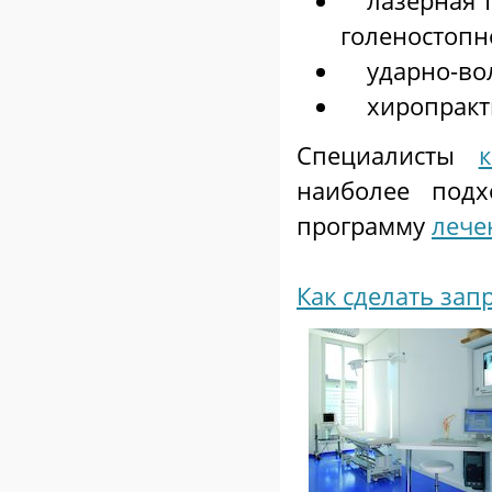
лазерная те
голеностопно
ударно-вол
хиропракти
Специалисты
наиболее под
программу
лече
Как сделать зап