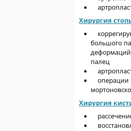
артроплас
Хирургия стоп
коррегирую
большого па
деформаций,
палец
артропласти
операции по
мортоновско
Хирургия кист
рассечение
восстановл