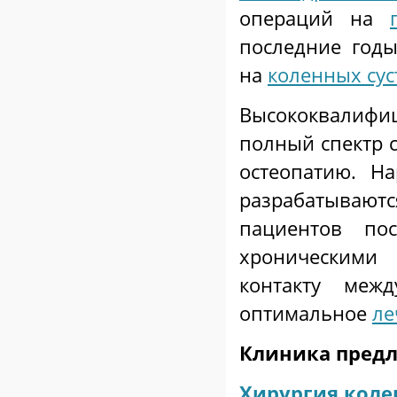
операций на
последние год
на
коленных сус
Высококвалиф
полный спектр 
остеопатию. Н
разрабатывают
пациентов по
хроническими
контакту меж
оптимальное
ле
Клиника предл
Хирургия коле