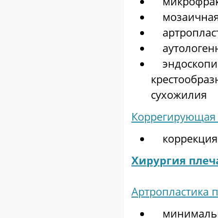
микрофракт
мозаичная 
артроплас
аутологенн
эндоскопич
крестообраз
сухожилия
Коррегирующая 
коррекция о
Хирургия плеч
Артропластика 
минимально