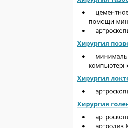
цементное 
помощи мин
артроскоп
Хирургия позв
минимально
компьютерн
Хирургия локт
артроскопи
Хирургия голе
артроскопи
артролиз М