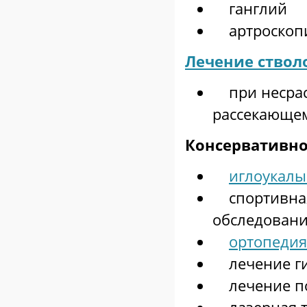
ганглий
артроскопи
Лечение ство
при несраст
рассекающем
Консервативно
иглоукал
спортивная
обследовани
ортопедия
лечение ги
лечение по