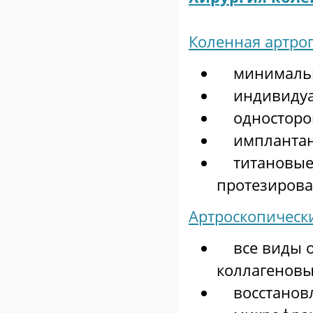
Коленная артро
минимально
индивидуал
односторон
имплантант
титановые 
протезиров
Артроскопическ
все виды оп
коллагенов
восстановл