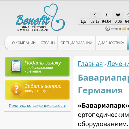
$
€
₩
ЦБ
82,17
94,84
0,06
64
время и
п
О КОМПАНИИ
СТРАНЫ
СПЕЦИАЛИЗАЦИИ
ДИАГНОСТИКА
Главная
Лечени
Подать заявку
на обследование
и лечение
Бавариапар
Задать вопрос
Германия
консультанту
«Бавариапарк
Политика конфиденциальности
ортопедичес
оборудованием