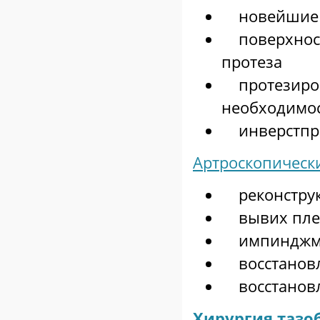
новейшие 
поверхност
протеза
протезирова
необходимос
инверстпро
Артроскопическ
реконструк
вывих пле
импинджме
восстановл
восстановл
Хирургия тазо