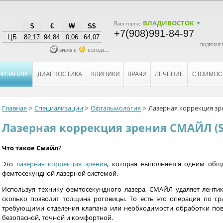
ВЛАДИВОСТОК
Ваш город:
$
€
₩
S$
+7(908)991-84-97
ЦБ
82,17
94,84
0,06
64,07
подробнее
время и
погода...
ЛИЗАЦИИ
ДИАГНОСТИКА
КЛИНИКИ
ВРАЧИ
ЛЕЧЕНИЕ
СТОИМОС
Главная
Специализации
Офтальмология
Лазерная коррекция зр
Лазерная коррекция зрения СМАЙЛ (S
Что такое Смайл
?
Это
лазерная коррекция зрения
, которая выполняется одним общ
фемтосекундной лазерной системой.
Используя технику фемтосекундного лазера, СМАЙЛ удаляет ленти
сколько позволит толщина роговицы. То есть это операция по 
требующими отделения клапана или необходимости обработки пов
безопасной, точной и комфортной.