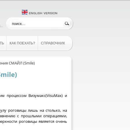
english version
...
ТЬ
КАК ПОЕХАТЬ?
СПРАВОЧНИК
ения СМАЙЛ (Smile)
mile)
им процессом Визумакс(VisuMax) и
кулу роговицы лишь на столько, на
сравнению с прошлыми операциями,
ерхности роговицы является очень