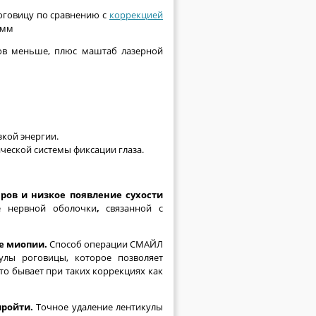
оговицу по сравнению с
коррекцией
0мм
ов меньше, плюс маштаб лазерной
кой энергии.
ческой системы фиксации глаза.
ов и низкое появление сухости
е нервной оболочки
,
связанной с
е миопии.
Способ операции СМАЙЛ
улы роговицы, которое позволяет
о бывает при таких коррекциях как
пройти.
Точное удаление лентикулы