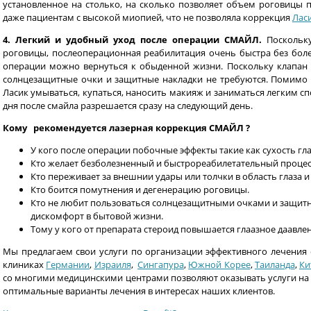
установленное на столько, на сколько позволяет объем роговицы
даже пациентам с высокой миопией, что не позволяла коррекция
Лас
4. Легкий и удобный уход после операции СМАЙЛ.
Поскольку
роговицы, послеоперационная реабилитация очень быстра без бол
операции можно вернуться к обыденной жизни. Поскольку клапан 
солнцезащитные очки и защитные накладки не требуются. Помимо э
Ласик умываться, купаться, наносить макияж и заниматься легким сп
дня после смайла разрешается сразу на следующий день.
Кому рекомендуется лазерная коррекция СМАЙЛ ?
У кого после операции побочные эффекты такие как сухость гла
Кто желает безболезненный и быстрореабилетательный процес
Кто переживает за внешнии удары или толчки в область глаза 
Кто боится помутнения и дегенерацию роговицы.
Кто не любит пользоваться солнцезащитными очками и защитн
дискомфорт в бытовой жизни.
Тому у кого от препарата стероид повышается глаазное даавлени
Мы предлагаем свои услуги по организации эффективного лечения
клиниках
Германии
,
Израиля
,
Сингапура
,
Южной Корее
,
Таиланда
,
Ки
со многими медицинскими центрами позволяют оказывать услуги на
оптимальные варианты лечения в интересах наших клиентов.