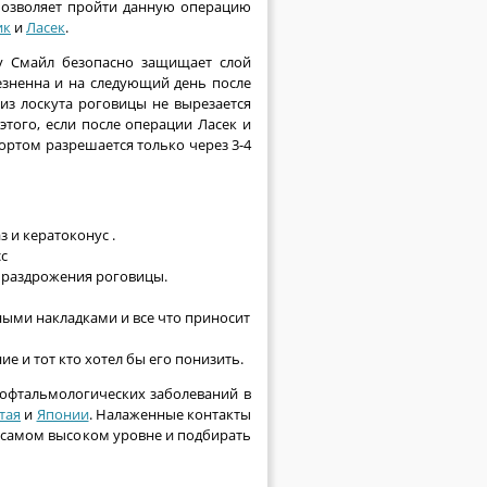
 позволяет пройти данную операцию
ик
и
Ласек
.
 Смайл безопасно защищает слой
езненна и на следующий день после
из лоскута роговицы не вырезается
того, если после операции Ласек и
ортом разрешается только через 3-4
з и кератоконус .
с
и раздрожения роговицы.
ыми накладками и все что приносит
е и тот кто хотел бы его понизить.
 офтальмологических заболеваний в
тая
и
Японии
. Налаженные контакты
 самом высоком уровне и подбирать