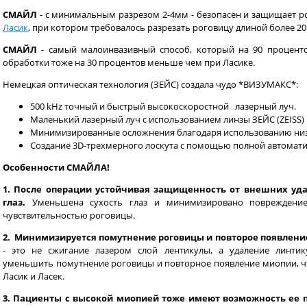
СМАЙЛ
- с минимальным разрезом 2-4мм - безопасен и защищает р
Ласик
, при котором требовалось разрезать роговицу длиной более 2
СМАЙЛ
- самый малоинвазивный способ, который на 90 процент
обработки тоже на 30 процентов меньше чем при Ласике.
Немецкая оптическая технология (ЗЕЙС) создала чудо *ВИЗУМАКС*:
500 kHz точный и быстрый высокоскоростной лазерный луч.
Маленький лазерный луч с использованием линзы ЗЕЙС (ZEISS)
Минимизированные осложнения благодаря использованию низ
Создание 3D-трехмерного лоскута с помощью полной автомати
Особенности СМАЙЛА!
1. После операции устойчивая
защищенность от внешних удар
глаз.
Уменьшена сухость глаз и минимизировано повреждени
чувствительностью роговицы.
2. Минимизируется помутнение роговицы и повторое появлени
- это не сжигание лазером слой лентикулы, а удаление линтик
уменьшить помутнение роговицы и повторное появление миопии, чт
Ласик и Ласек.
3. Пациенты с высокой миопией тоже имеют возможность ее 