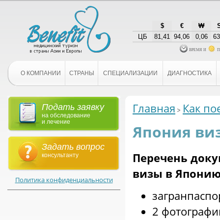
$
€
₩
ЦБ
81,41
94,06
0,06
63
время и
п
О КОМПАНИИ
СТРАНЫ
СПЕЦИАЛИЗАЦИИ
ДИАГНОСТИКА
Главная
Как по
Подать заявку
на обследование
и лечение
Япония ви
Задать вопрос
Перечень доку
консультанту
визы в Японию
Политика конфиденциальности
загранпаспор
2 фотографии