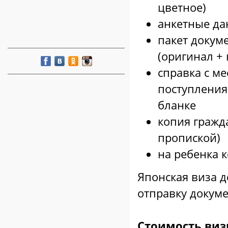
цветное)
анкетные д
пакет докум
(оригинал + 
справка с ме
поступления
бланке
копия гражда
пропиской)
на ребенка 
Японская виза д
отправку докуме
Стоимость виз