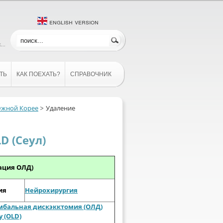
english version
...
ТЬ
КАК ПОЕХАТЬ?
СПРАВОЧНИК
Южной Корее
Удаление
 (Сеул)
ация ОЛД)
ия
Нейрохирургия
мбальная дискэкктомия (ОЛД)
y (OLD)