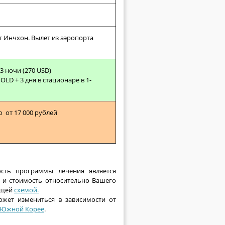
т Инчхон. Вылет из аэропорта
 3 ночи (270 USD)
LD + 3 дня в стационаре в 1-
о от 17 000 рублей
ость программы лечения является
я и стоимость относительно Вашего
ующей
схемой
.
ожет измениться в зависимости от
Южной Корее
.