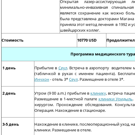
Открытая лазер-ассистирующая 
минимально-инвазивная спинальная 
является сохранение как можно боль
была представлена докторами Магана
приняла этот метод лечения в 1992 и 
швейцарских коллег.
Стоимость
10770 USD
Продолжител
Программа медицинского тур
1 день
Прибытие в
Сеул
. Встреча в аэропорту водителем
(табличкой в руках с именем пациента). Бесплат
Инчхон
- отель 3*
Сеул
. Размещение в отеле 3*.
2 день
Утром (9 00 a.m.) прибытие в
клинику
, встреча пац
Размещение в 1-местной палате
клиники Уридыль
.
хирургом. Прохождение обследования. Консульта
Операция. Нахождение в стационаре.
3-5 день
Нахождение в клинике, послеоперационный уход, н
клиники. Размещение в отеле.