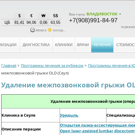
ВЛАДИВОСТОК
Ваш город:
$
€
₩
S$
+7(908)991-84-97
ЦБ
81,41
94,06
0,06
63,55
подробнее
время и
погода...
ЛИЗАЦИИ
ДИАГНОСТИКА
КЛИНИКИ
ВРАЧИ
ЛЕЧЕНИЕ
СТОИМОС
Главная
Программы лечения за рубежом
Программы лечения в 
межпозвонковой грыжи OLD (Сеул)
Удаление межпозвонковой грыжи OLD
Удаление межпозвонковой грыжи (опер
Клиника в Сеуле
Уридыль
Специализац
Открытая лазер-ассистирующая лю
Описание перации
Open laser-assisted lumbar discectom