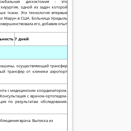
люмбальная дискэктомия - это
хирургия, одной из задач которой
ше ткани. Эта технология впервые
 и Марун в США. Больница Уридыль
усовершенствовала его, добавив опыт
ьность
7 дней
а
 машины, осуществляющей трансфер
ный трансфер от клиники аэропорт
иента с медицинским координатором.
 Консультация с врачом-ортопедом-
ция по результатам обследования.
аблюдения врача. Выписка из