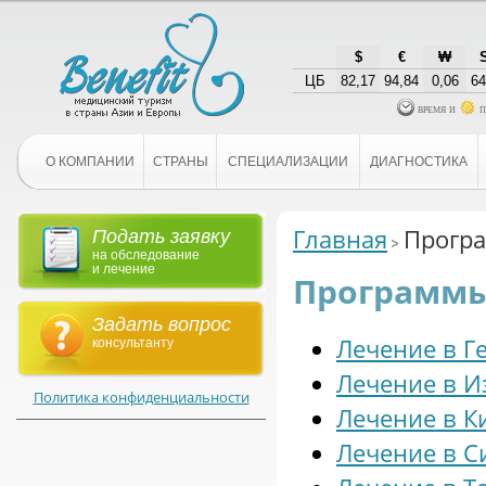
$
€
₩
ЦБ
82,17
94,84
0,06
64
время и
п
О КОМПАНИИ
СТРАНЫ
СПЕЦИАЛИЗАЦИИ
ДИАГНОСТИКА
Главная
Програ
Подать заявку
на обследование
и лечение
Программы
Задать вопрос
Лечение в Г
консультанту
Лечение в И
Политика конфиденциальности
Лечение в К
Лечение в С