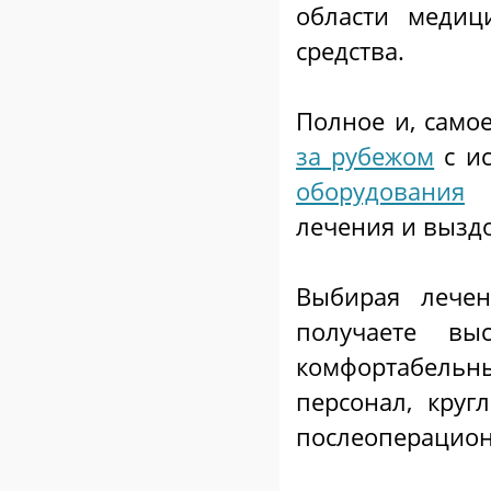
области медиц
средства.
Полное и, само
за рубежом
с и
оборудования
н
лечения и вызд
Выбирая лече
получаете вы
комфортабель
персонал, круг
послеоперацион