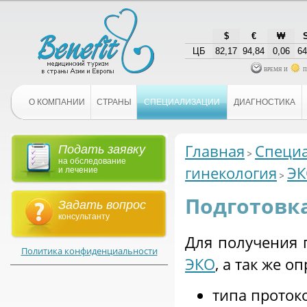
$
€
₩
ЦБ
82,17
94,84
0,06
64
время и
п
О КОМПАНИИ
СТРАНЫ
СПЕЦИАЛИЗАЦИИ
ДИАГНОСТИКА
Главная
Специ
Подать заявку
на обследование
гинекология
Э
и лечение
Подготовк
Задать вопрос
консультанту
Для получения 
Политика конфиденциальности
ЭКО
, а так же о
типа проток