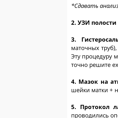
*Сдавать анализ
⠀
2. УЗИ полости
⠀
3. Гистеросал
маточных труб),
Эту процедуру 
точно решите ех
⠀
4. Мазок на а
шейки матки + 
⠀
5. Протокол 
проводились оп