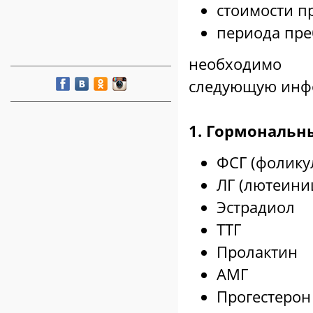
стоимости п
периода пр
необходимо п
следующую инф
⠀
1. Гормональн
ФСГ (фолику
ЛГ (лютеини
Эстрадиол
ТТГ
Пролактин
АМГ
Прогестерон