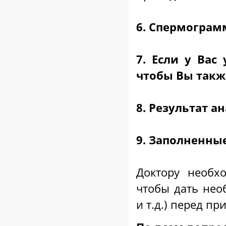
⠀
6. Спермограм
⠀
7. Если у Вас
чтобы Вы такж
⠀
8. Результат а
⠀
9. Заполненны
⠀
Доктору необх
чтобы дать не
и т.д.) перед пр