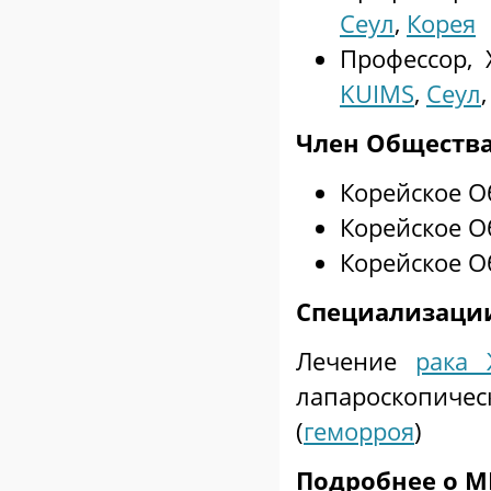
Сеул
,
Корея
Профессор,
KUIMS
,
Сеул
Член Общества
Корейское 
Корейское 
Корейское О
Специализаци
Лечение
рака 
лапароскопичес
(
геморроя
)
Подробнее о 