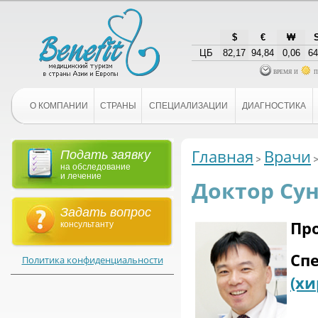
$
€
₩
ЦБ
82,17
94,84
0,06
64
время и
п
О КОМПАНИИ
СТРАНЫ
СПЕЦИАЛИЗАЦИИ
ДИАГНОСТИКА
Главная
Врачи
Подать заявку
на обследование
и лечение
Доктор Сун
Задать вопрос
Пр
консультанту
Сп
Политика конфиденциальности
(х