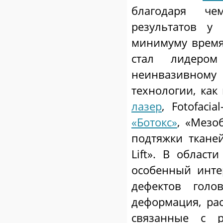
благодаря че
результатов у
минимуму время 
стал лидером
неинвазивном
технологии, ка
лазер
, Fotofaci
«Ботокс»
, «Мезо
подтяжки тканей
Lift». В област
особенный инте
дефектов голо
деформация, ра
связанные с р