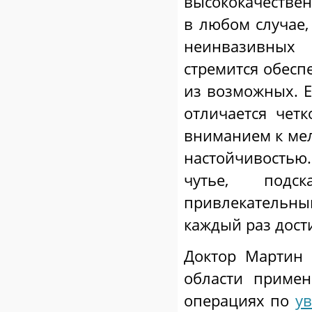
высококачествен
в любом случае,
неинвазивных 
стремится обесп
из возможных. Е
отличается четк
вниманием к мел
настойчивостью.
чутье, подс
привлекательным
каждый раз дост
Доктор Мартин 
области приме
операциях по
у