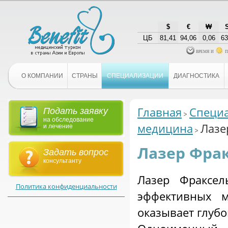
$
€
₩
ЦБ
81,41
94,06
0,06
63
время и
п
О КОМПАНИИ
СТРАНЫ
СПЕЦИАЛИЗАЦИИ
ДИАГНОСТИКА
Главная
Специ
Подать заявку
на обследование
медицина
Лазе
и лечение
Лазер Фрак
Задать вопрос
консультанту
Лазер Фраксел
Политика конфиденциальности
эффективных м
оказывает глубо