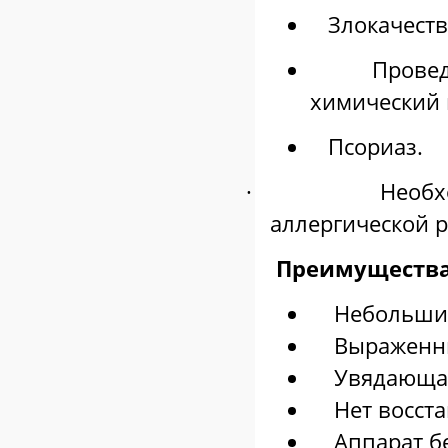
Злокачеств
Пр
ове
химический
Пс
ориаз.
·
Необ
аллергической р
Преимущества 
Небольшие 
Выраженный
Увядающая
Нет восста
Аппарат без