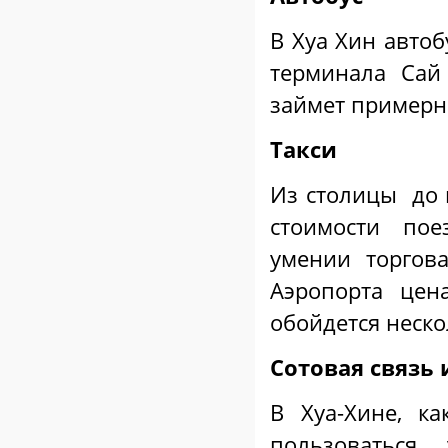
В Хуа Хин автоб
терминала Сай
займет примерно
Такси
Из столицы до к
стоимости пое
умении торгов
Аэропорта цен
обойдется неско
Сотовая связь 
В Хуа-Хине, к
пользоваться