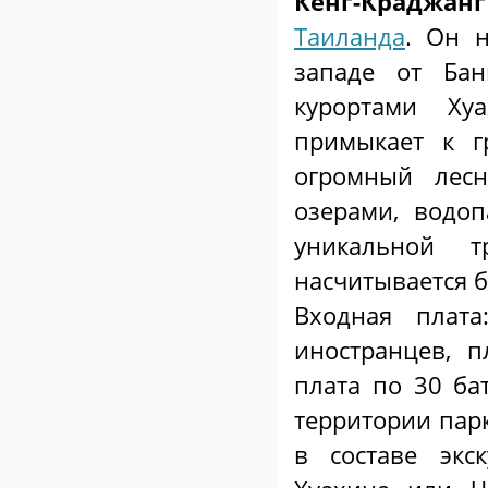
Кенг-Краджанг
Таиланда
. Он 
западе от Бан
курортами Ху
примыкает к 
огромный лесн
озерами, водоп
уникальной 
насчитывается б
Входная плат
иностранцев, п
плата по 30 ба
территории парк
в составе экс