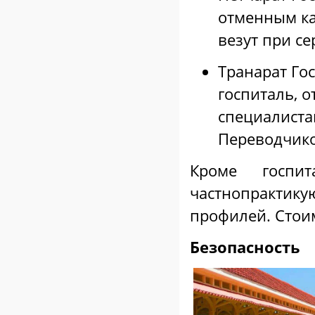
отменным ка
везут при с
Транарат Гос
госпиталь, 
специалиста
Переводчико
Кроме госпи
частнопракт
профилей. Стоим
Безопасность