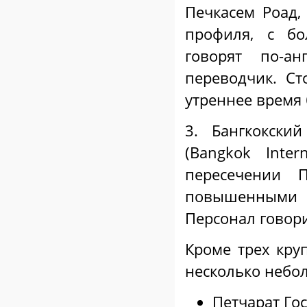
Печкасем Роад,
профиля, с бо
говорят по-ан
переводчик. С
утреннее время
3. Бангкокски
(Bangkok Inter
пересечении 
повышенными ц
Персонал говори
Кроме трех кру
несколько небо
Петчарат Гос