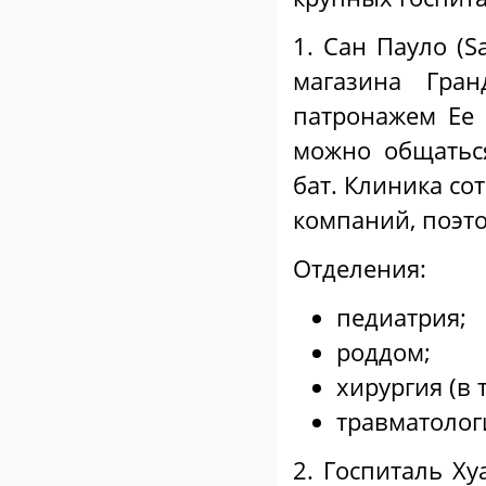
1. Сан Пауло (S
магазина Гра
патронажем Ее
можно общатьс
бат. Клиника со
компаний, поэт
Отделения:
педиатрия;
роддом;
хирургия (в 
травматолог
2. Госпиталь Ху