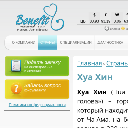
$
€
₩
ЦБ
80,93
93,19
0,06
63
время и
п
О КОМПАНИИ
СТРАНЫ
СПЕЦИАЛИЗАЦИИ
ДИАГНОСТИКА
Главная
Стран
Подать заявку
на обследование
и лечение
Хуа Хин
Задать вопрос
Хуа Хин
(Hua 
консультанту
голова») – г
Политика конфиденциальности
который находит
от Ча-Ама, на б