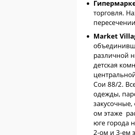
Гипермарке
торговля. На
пересечении 
Market Villa
объединивш
различной н
детская комн
центральной
Сои 88/2. В
одежды, пар
закусочные,
ом этаже рас
юге города н
2-ом и 3-ем 