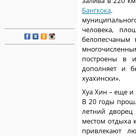
залива в 220 км
Бангкока
. Н
муниципального
человека, пло
белопесчаным 
многочисленн
построены в и
дополняет и б
хуахински».
Хуа Хин – еще 
В 20 годы прошл
летний дворец 
местом отдыха к
привлекают лю