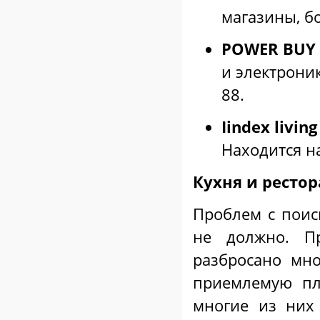
магазины, бо
POWER BUY
и электрони
88.
Iindex living
Находится н
Кухня и ресто
Проблем с поис
не должно. П
разбросано мно
приемлемую пл
многие из них