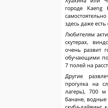
Хуахина или Ч
городе Kaeng 
самостоятельно
здесь даже есть
Любителям акти
скутерах, вин
очень развит г
обучающими по
7 полей на расс
Другие развле
прогулка на с
лагерь), 700 м
банане, водные 
скуба-дайвинг, 