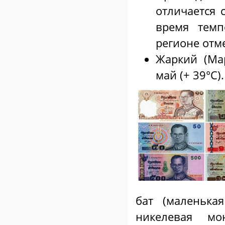
отличается 
время темп
регионе отм
Жаркий (Ма
май (+ 39°С).
бат (маленька
никелевая мо