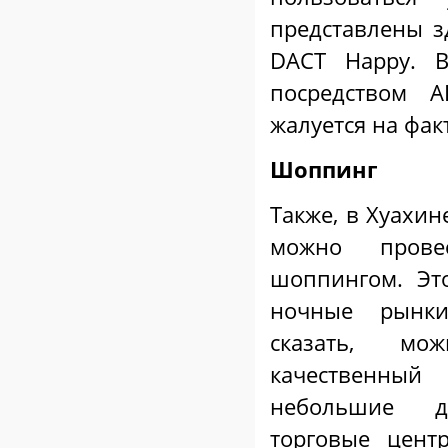
представлены зд
DACT Happy. В
посредством A
жалуется на фак
Шоппинг
Также, в Хуахин
можно пров
шоппингом. Эт
ночные рынки
сказать, мо
качественн
небольшие 
торговые цент