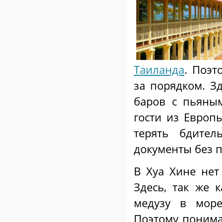
Таиланда
. Поэт
за порядком. З
баров с пьяны
гости из Европ
терять бдител
документы без 
В Хуа Хине нет
Здесь, так же 
медузу в море
Поэтому понима