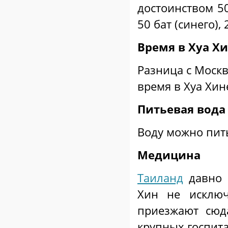
достоинством 50
50 бат (синего), 
Время в Хуа Х
Разница с Москв
время в Хуа Хине
Питьевая вода
Воду можно пить
Медицина
Таиланд
давно 
Хин не исклю
приезжают сю
крупных госпит