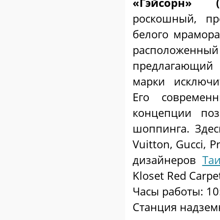
«Гэйсорн» (G
роскошный, пр
белого мрамора
расположенный 
предлагающий
марки исключи
Его современ
концепции поз
шоппинга. Здес
Vuitton, Gucci, 
дизайнеров
Та
Kloset Red Carpe
Часы работы: 10
Станция надземн