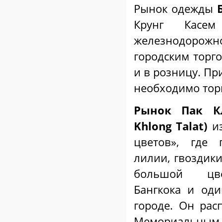
Рынок одежды
Крунг Касе
железнодорож
городским торго
и в розницу. Пр
необходимо тор
Рынок Пак К
Khlong
Talat
)
из
цветов», где 
лилии, гвоздики
большой цв
Бангкока и од
городе. Он рас
Мемориальным 