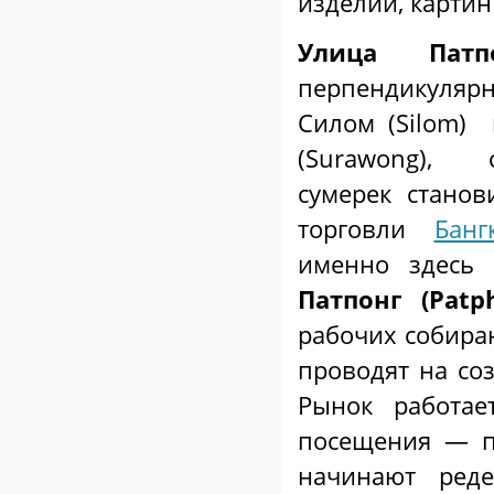
изделий, картин
Улица Пат
перпендикуля
Силом (Silom)
(
Surawong
), с
сумерек станов
торговли
Банг
именно здесь 
Патпонг (Patp
рабочих собира
проводят на соз
Рынок работа
посещения — по
начинают реде