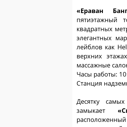
«Ераван Бан
пятиэтажный 
квадратных мет
элегантных мар
лейблов как Hel
верхних этажа
массажные салон
Часы работы: 10
Станция надземн
Десятку самы
замыкает
«С
расположенны