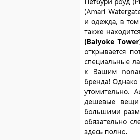
Петбури роуд (P
(Amari Watergat
и одежда, в том
также находитс
(Baiyoke Tower)
открывается по
специальные ла
к Вашим nonam
бренда! Однако
утомительно. 
дешевые вещи 
большими разме
обязательно сл
здесь полно.