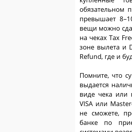
обязательном п
превышает 8–1
вещи можно сдав
на чеках
T
ax
F
re
зоне вылета и
Refund, где и б
Помните, что с
выдается налич
виде чека или 
VISA или Master
не сможете, п
банке по при
системами возв