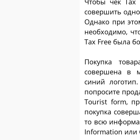
Чтобы чек
T
ax
совершить одно
Однако при это
необходимо, чт
T
ax
Fr
ee была б
Покупка това
совершена в м
синий логотип.
попросите прода
Tourist form, 
покупка соверша
то всю информа
Information или 