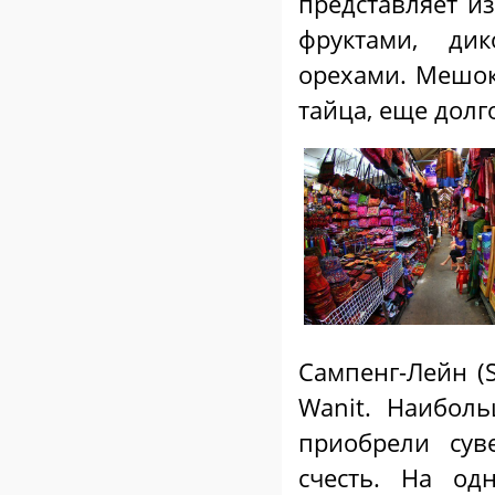
представляет из
фруктами, ди
орехами. Мешок
тайца, еще долг
Сампенг-Лейн (S
Wanit. Наибол
приобрели сув
счесть. На од