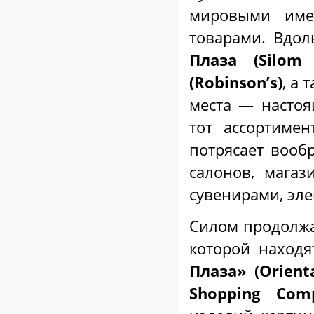
мировыми име
товарами. Вдо
Плаза (
Silom
(Robinson’s)
, а
места — настоя
тот ассортимен
потрясает воо
салонов, магаз
сувенирами, эл
Силом продолж
которой находя
Плаза» (Orienta
Shopping Comp