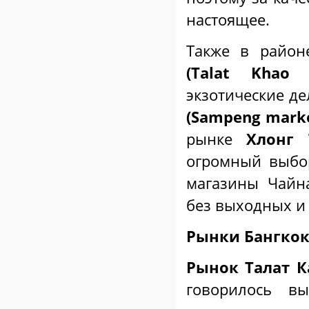
настоящее.
Также в район
(
Talat
Khao
экзотические де
(
Sampeng
mark
рынке
Хлонг 
огромный выбо
магазины Чайна
без выходных и
Рынки Бангко
Рынок Талат К
говорилось в