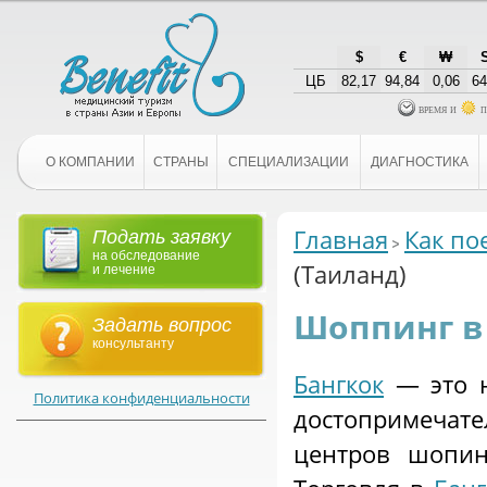
$
€
₩
ЦБ
82,17
94,84
0,06
64
время и
п
О КОМПАНИИ
СТРАНЫ
СПЕЦИАЛИЗАЦИИ
ДИАГНОСТИКА
Главная
Как по
Подать заявку
на обследование
(Таиланд)
и лечение
Шоппинг в 
Задать вопрос
консультанту
Бангкок
— это н
Политика конфиденциальности
достопримечат
центров шопин