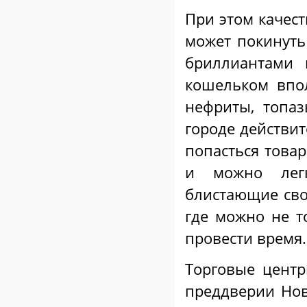
При этом качест
может покинут
бриллиантами 
кошельком впо
нефриты, топа
городе действит
попасться товар
и можно легк
блистающие сво
где можно не т
провести время.
Торговые цент
преддверии Нов