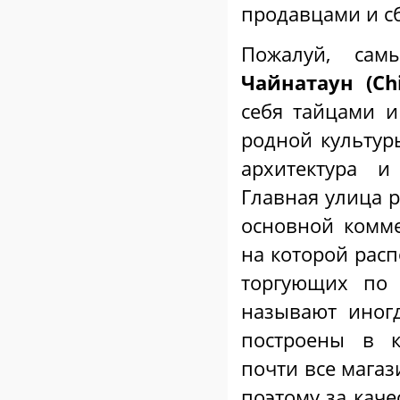
продавцами и сб
Пожалуй, сам
Чайнатаун
(
Ch
себя тайцами и
родной культур
архитектура и
Главная улица 
основной комме
на которой рас
торгующих по 
называют иногд
построены в к
почти все мага
поэтому за каче