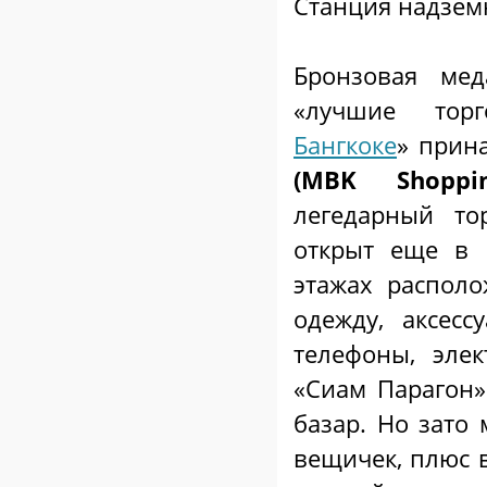
Станция надземн
Бронзовая ме
«лучшие тор
Бангкоке
» прин
(MBK Shoppi
легедарный то
открыт еще в 
этажах распол
одежду, аксес
телефоны, эле
«Сиам Парагон»
базар. Но зато
вещичек, плюс в