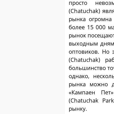
просто невоз
(Chatuchak) яв
рынка огромна 
более 15 000 м
рынок посещают
выходным дням 
оптовиков. Но 
(Chatuchak) р
большинство точ
однако, нескол
рынка можно д
«Кампаен Пет
(Chatuchak Pa
рынку.