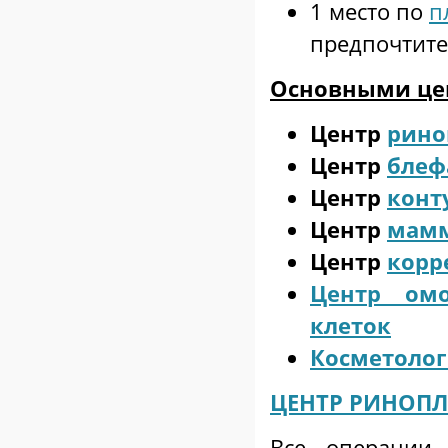
1 место по
п
предпочтите
Основными цен
Центр
рино
Центр
блеф
Центр
конт
Центр
мамм
Центр
корр
Центр ом
клеток
Косметолог
ЦЕНТР РИНОП
Все операции