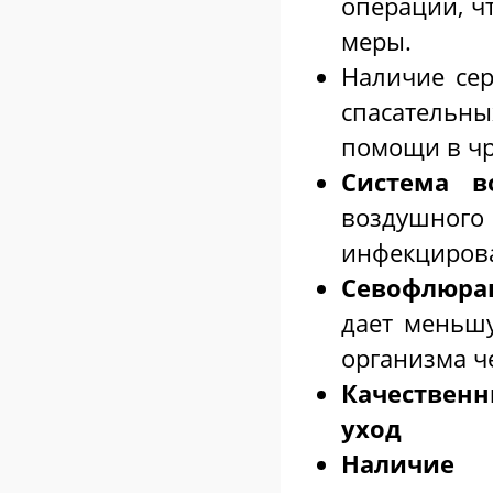
операции, ч
меры.
Наличие сер
спасательн
помощи в чр
Система 
воздушного
инфекцирова
Севофлюран
дает меньшу
организма ч
Качествен
уход
Наличие