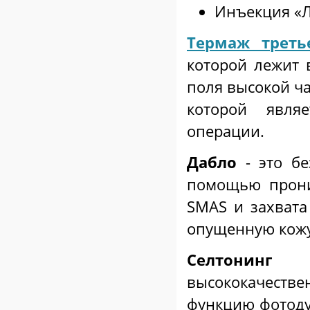
Инъекция «Л
Термаж треть
которой лежит 
поля высокой ча
которой явля
операции.
Дабло
- это бе
помощью прони
SMAS и захвата
опущенную кожу
Селтонинг
- 
высококачеств
функцию фотоду