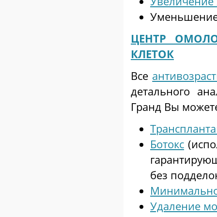
Увеличение 
Уменьшение 
ЦЕНТР ОМОЛ
КЛЕТОК
Все
антивозрас
детального ан
Гранд Вы может
Транспланта
Ботокс
(испо
гарантирующ
без подделок
Минимально
Удаление м