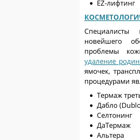
EZ-лифтинг
КОСМЕТОЛОГИ
Специалисты 
новейшего об
проблемы ко
удаление родин
ямочек, трансп
процедурами яв
Термаж трет
Дабло (Dublo
Селтонинг
ДаТермаж
Альтера