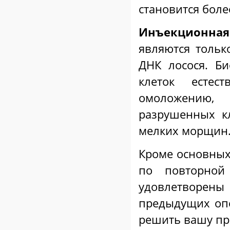
становится боле
Инъекционная
являются тольк
ДНК лосося. Б
клеток естес
омоложению,
разрушенных к
мелких морщин
Кроме основных
по повторно
удовлетворе
предыдущих опе
решить вашу пр