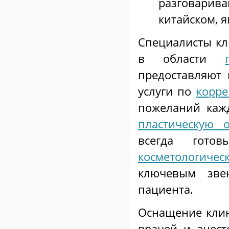
разговарив
китайском, я
Специалисты кл
в области
предоставляют
услуги по
корре
пожеланий кажд
пластическую 
всегда гото
к
осметологиче
ключевым зве
пациента.
Оснащение кли
врачей и анес