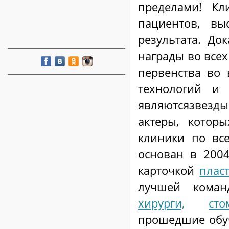
пределами! Кл
пациентов, вы
результата. До
награды во все
первенства во
технологий и 
являютсязвезды
актеры, котор
клиники по вс
основан в 2004
карточкой
плас
лучшей коман
хирурги,
сто
прошедшие обуч