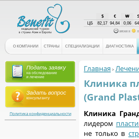
$
€
₩
ЦБ
82,17
94,84
0,06
64
время и
п
О КОМПАНИИ
СТРАНЫ
СПЕЦИАЛИЗАЦИИ
ДИАГНОСТИКА
Главная
Лечени
Подать заявку
на обследование
и лечение
Клиника п
Задать вопрос
(Grand Plas
консультанту
Клиника Гран
Политика конфиденциальности
лидером
пласти
не только в
ст