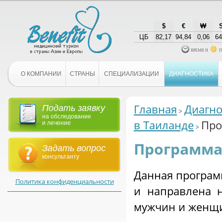
$
€
₩
ЦБ
82,17
94,84
0,06
64
время и
п
О КОМПАНИИ
СТРАНЫ
СПЕЦИАЛИЗАЦИИ
ДИАГНОСТИКА
Главная
Диагно
Подать заявку
на обследование
в Таиланде
Про
и лечение
Программа
Задать вопрос
консультанту
Данная програм
Политика конфиденциальности
и направлена 
мужчин и женщин