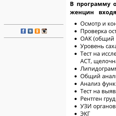
В программу 
женцин входя
Осмотр и ко
Проверка ос
ОАК (общий 
Уровень саха
Тест на исс
АСТ, щелочн
Липидограмм
Общий анал
Анализ функ
Тест на выя
Рентген груд
УЗИ органов
ЭКГ