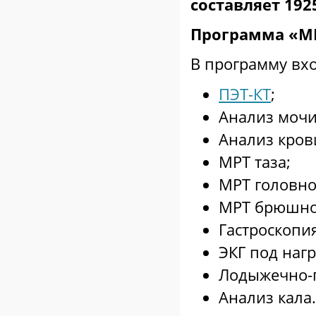
составляет 19
Программа «MI
В программу вх
ПЭТ-КТ
;
Анализ мочи
Анализ кров
МРТ таза;
МРТ головно
МРТ брюшно
Гастроскопия
ЭКГ под нагр
Лодыжечно-п
Анализ кала.