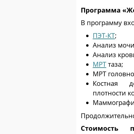
Программа «Же
В программу вх
ПЭТ-КТ
;
Анализ мочи
Анализ кров
МРТ
таза;
МРТ головно
Костная д
плотности ко
Маммографи
Продолжительнос
Стоимость п