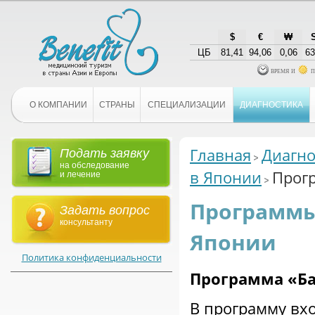
$
€
₩
ЦБ
81,41
94,06
0,06
63
время и
п
О КОМПАНИИ
СТРАНЫ
СПЕЦИАЛИЗАЦИИ
ДИАГНОСТИКА
Главная
Диагно
Подать заявку
на обследование
в Японии
Прогр
и лечение
Программы 
Задать вопрос
консультанту
Японии
Политика конфиденциальности
Программа «Ба
В программу вх