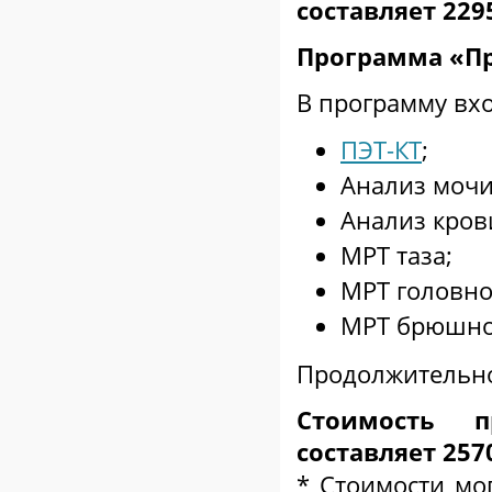
составляет 22
Программа «П
В программу вх
ПЭТ-КТ
;
Анализ мочи
Анализ кров
МРТ таза;
МРТ головно
МРТ брюшно
Продолжительнос
Стоимость п
составляет 25
* Стоимости мо