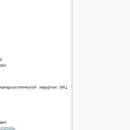
й;
орн;
лапароскопической хирургии (МЦ
вит;
оспиталь
.