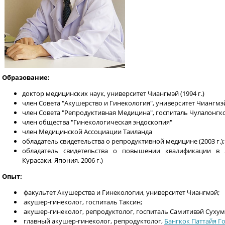
Образование:
доктор медицинских наук, университет Чиангмэй (1994 г.)
член Совета "Акушерство и Гинекология", университет Чиангмэ
член Совета "Репродуктивная Медицина", госпиталь Чулалонгк
член общества "Гинекологическая эндоскопия"
член Медицинской Ассоциации Таиланда
обладатель свидетельства о репродуктивной медицине (2003 г.);
обладатель свидетельства о повышении квалификации в 
Курасаки, Япония, 2006 г.)
Опыт:
факультет Акушерства и Гинекологии, университет Чиангмэй;
акушер-гинеколог, госпиталь Таксин;
акушер-гинеколог, репродуктолог, госпиталь Самитивэй Сухум
главный акушер-гинеколог, репродуктолог,
Бангкок Паттайя Г