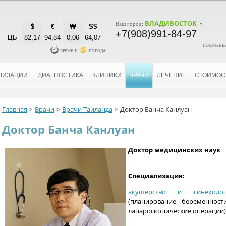
ВЛАДИВОСТОК
Ваш город:
$
€
₩
S$
+7(908)991-84-97
ЦБ
82,17
94,84
0,06
64,07
подробнее
время и
погода...
ЛИЗАЦИИ
ДИАГНОСТИКА
КЛИНИКИ
ВРАЧИ
ЛЕЧЕНИЕ
СТОИМОС
Главная
Врачи
Врачи Таиланда
Доктор Банча Канлуан
Доктор Банча Канлуан
Доктор медицинских наук
Специализация:
акушерство и гинеколог
(планирование беременност
лапароскопические операции)