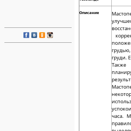
Описание
Мастоп
улучше
восста
коррек
положе
грудью
груди. 
Также
планир
резул
Мастоп
некотор
испол
успоко
часа. 
правило
выделя