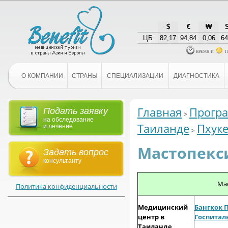
$
€
₩
ЦБ
82,17
94,84
0,06
64
время и
п
О КОМПАНИИ
СТРАНЫ
СПЕЦИАЛИЗАЦИИ
ДИАГНОСТИКА
Главная
Програ
Подать заявку
на обследование
Таиланде
Пхуке
и лечение
Мастопекси
Задать вопрос
консультанту
Мас
Политика конфиденциальности
Медицинский
Бангкок 
центр в
Госпитал
Таиланде