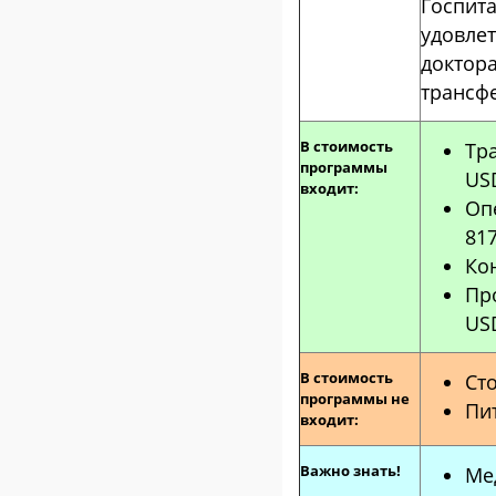
Госп
удовле
доктор
трансфе
В стоимость
Тра
программы
US
входит:
Оп
81
Ко
Про
USD
В стоимость
Ст
программы не
Пи
входит:
Важно знать!
Ме