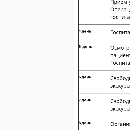
Прием у
Опера
госпит
4 день
Госпит
5 день
Осмотр
пациен
Госпита
6 день
Свобо
экскур
7 день
Свобо
экскур
8 день
Орган