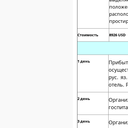
положе
распо
простир
Стоимость
8926 USD
1 день
Прибыт
осущес
рус. яз
отель. 
2 день
Орган
госпита
3 день
Органи