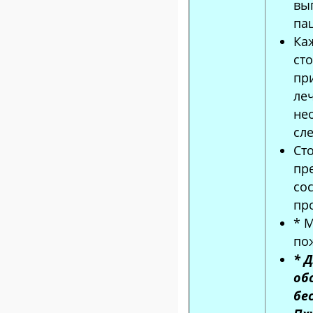
вы
пац
Ка
ст
пр
ле
не
сл
Ст
пр
со
пр
* 
по
* 
об
бе