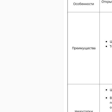
Откры
Особенности
Ш
Т
Преимущества
Ш
В
п
о
Недостатки