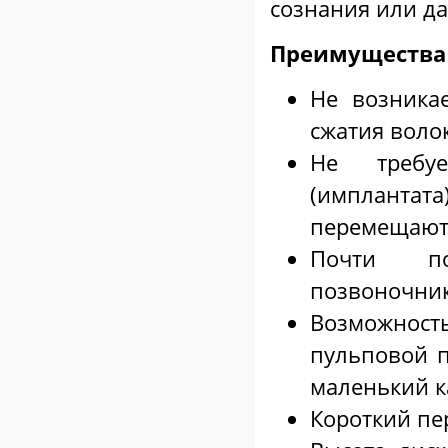
сознания или д
Преимуществ
Не возника
сжатия волок
Не требуе
(имплантата
перемещают
Почти пол
позвоночник
Возможност
пульповой п
маленький к
Короткий пе