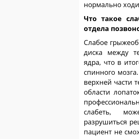
нормально ходи
Что такое сл
отдела позвон
Слабое грыжеоб
диска между т
ядра, что в ито
спинного мозга
верхней части т
области лопато
профессиональ
слабеть, мож
разрушиться ре
пациент не смож