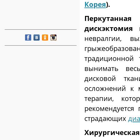
Корея
).
Перкутанна
дискэктомия
п
невралгии, в
грыжеобразо
традиционной 
вынимать вес
дисковой тка
осложнений к 
терапии, кот
рекомендуется
страдающих
ди
Хирургическая