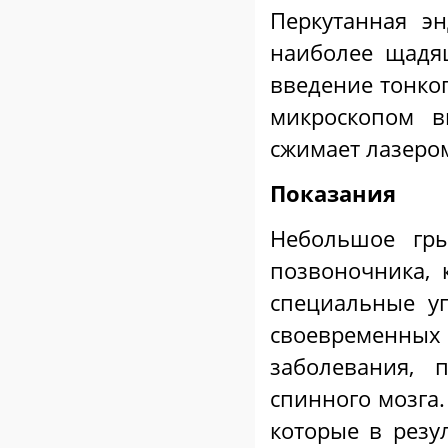
Перкутанная эн
наиболее щадя
введение тонког
микроскопом в
сжимает лазеро
Показания
Небольшое гры
позвоночника, 
специальные у
своевременных 
заболевания,
спинного мозга.
которые в резу