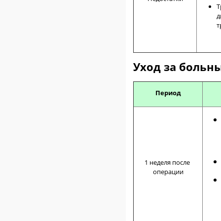
Т
д
т
Уход за больн
Период
1 неделя после
операции