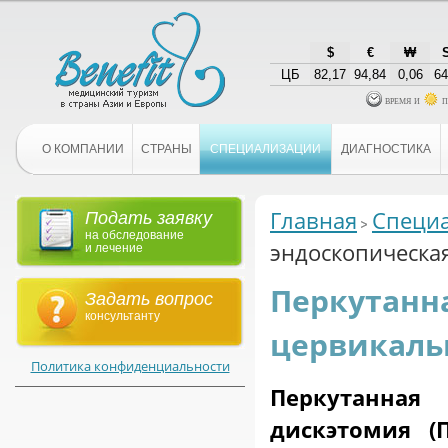
$
€
₩
ЦБ
82,17
94,84
0,06
64
время и
п
О КОМПАНИИ
СТРАНЫ
СПЕЦИАЛИЗАЦИИ
ДИАГНОСТИКА
Главная
Специ
Подать заявку
на обследование
эндоскопическа
и лечение
Перкутанн
Задать вопрос
консультанту
цервикаль
Политика конфиденциальности
Перкутанна
дискэтомия (