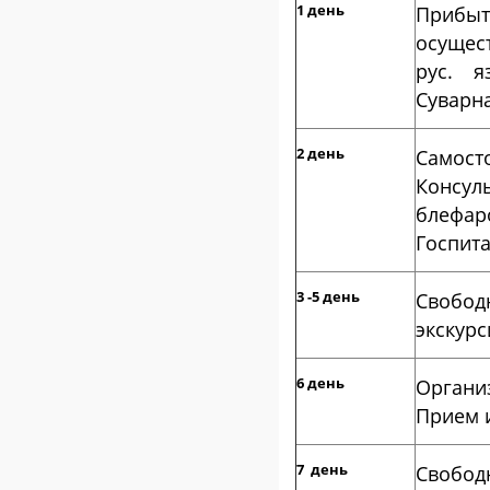
1 день
Прибыти
осущес
рус. я
Суварна
2 день
Самосто
Консу
блефар
Госпита
3 -5 день
Свобо
экскур
6 день
Организ
Прием и
7 день
Свобод