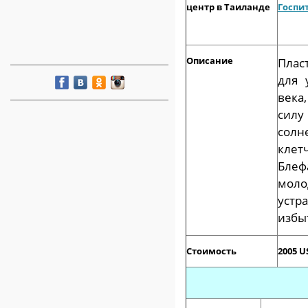
центр в Таиланде
Госпи
Описание
Плас
для 
века
силу
солн
клет
Блеф
моло
устр
избы
Стоимость
2005 U