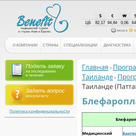
$
€
₩
ЦБ
82,17
94,84
0,06
64
время и
п
О КОМПАНИИ
СТРАНЫ
СПЕЦИАЛИЗАЦИИ
ДИАГНОСТИКА
Главная
Програ
Подать заявку
на обследование
Таиланде
Прог
и лечение
Таиланде (Патта
Задать вопрос
консультанту
Блефаропла
Политика конфиденциальности
Блефаропл
Медицинский
Бангк