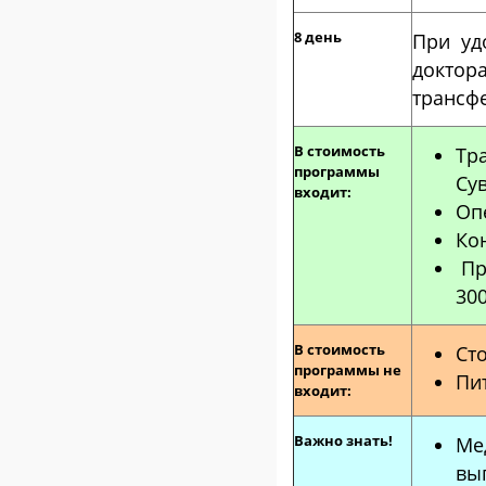
8 день
При уд
доктор
трансф
В стоимость
Тр
программы
Су
входит:
Оп
Ко
Про
30
В стоимость
Ст
программы не
Пи
входит:
Важно знать!
Ме
вы