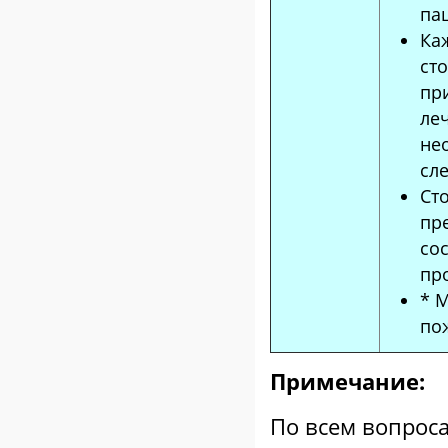
пац
Ка
ст
пр
ле
не
сл
Ст
пр
со
пр
* 
по
Примечание:
По всем вопрос