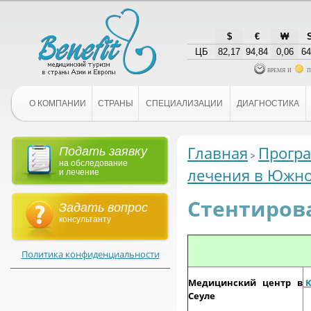
$
€
₩
ЦБ
82,17
94,84
0,06
64
время и
п
О КОМПАНИИ
СТРАНЫ
СПЕЦИАЛИЗАЦИИ
ДИАГНОСТИКА
Главная
Програ
Подать заявку
на обследование
лечения в Южно
и лечение
Стентирова
Задать вопрос
консультанту
Политика конфиденциальности
Медицинский центр в
K
Сеуле