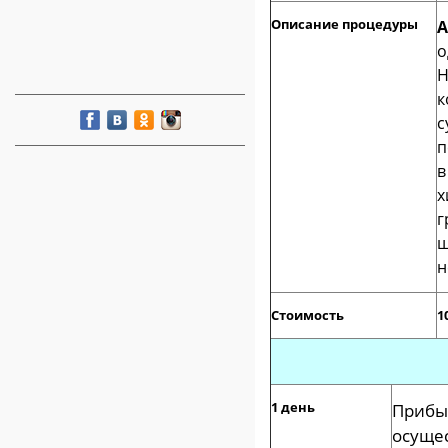
Описание процедуры
А
о
Н
к
с
п
в
х
г
ш
н
Стоимость
1
1 день
Приб
осуще