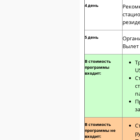
4 день
Реком
стац
резид
5 день
Орган
Вылет 
В стоимость
Т
программы
U
входит:
С
с
п
П
з
В стоимость
С
программы не
р
входит: