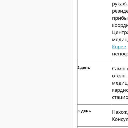
руках
рези
прибы
коорд
Центр
медиц
Корее
непос
2 день
Самос
отеля
медиц
карди
стацио
3 день
Нахо
Консул