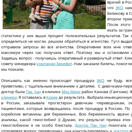
врачей в Рос
что
ЭКО
нам
Беликову в С
втором прие
После этого
ехать за гра
статистике у них выше процент положительных результатов. Так 
определиться не могли, решили обратиться в агентство. Гугл выдал
отправила запросы во все агентства. Оперативнее всех мне отв
максимум через час получала ответ. Поэтому мы и остановили
Задаешь вопрос - получаешь оперативный и развернутый ответ. Кли
совету менеджера
компании Бенефит
. Нам заказали билеты, помогли
мы поехали.
Описывать как именно происходит процедура
ЭКО
не буду, все
приветливо, с тщательным вниманием к деталям. С девочками-пер
доктор была
Пак Чан
в клинике
Миз Меди
район Каннам (Гангнам). Ж
клиники
. Я оставалась в
Корее
до результата. Выбрала иньекционную
в России, заказывала прогестерон девочкам -переводчикам, 
пациентами, которые возвращались после процедур в Россию. По
корейские витамины для беременных. Всю беременность врачи 
анализы, какой гемоглобин! )) Думаю, это результат приема этих
гемоглобином я не особо блистала.
Доктор Пак Чан
помогала со
отправляла вопрос переводчику, она консультировалась у
доктора
и