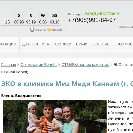
ВЛАДИВОСТОК
Ваш город:
$
€
₩
S$
+7(908)991-84-97
ЦБ
80,93
93,19
0,06
63,18
подробнее
время и
погода...
ЛИЗАЦИИ
ДИАГНОСТИКА
КЛИНИКИ
ВРАЧИ
ЛЕЧЕНИЕ
СТОИМОС
Главная
О компании Benefit
ОТЗЫВЫ наших клиентов
ЭКО в кли
Южная Корея)
ЭКО в клинике Миз Меди Каннам (г. 
Елена, Владивосток
Наш путь к
затянулся аж
обследован
лечение, я 
Наверное, по
путей я не и