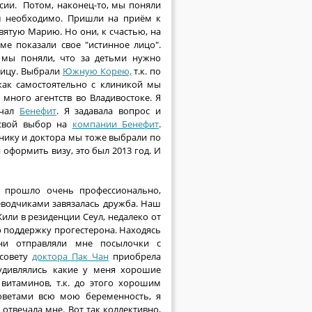
сии. Потом, наконец-то, мы поняли
 необходимо. Пришли на приём к
вятую Марию. Но они, к счастью, на
ме показали свое "истинное лицо".
 мы поняли, что за детьми нужно
ницу. Выбрали
Южную Корею,
т.к. по
как самостоятельно с клиникой мы
 много агентств во Владивостоке. Я
ечал
Бенефит
. Я задавала вопрос и
 свой выбор на
компании Бенефит
.
нику и доктора мы тоже выбрали по
 оформить визу, это был 2013 год. И
 прошло очень профессионально,
еводчиками завязалась дружба. Наш
или в резиденции Сеул, недалеко от
 поддержку прогестерона. Находясь
они отправляли мне посылочки с
 совету
доктора Пак Чан
приобрела
удивлялись какие у меня хорошие
 витаминов, т.к. до этого хорошим
ветами всю мою беременность, я
 отвечала мне. Вот так коллективно,