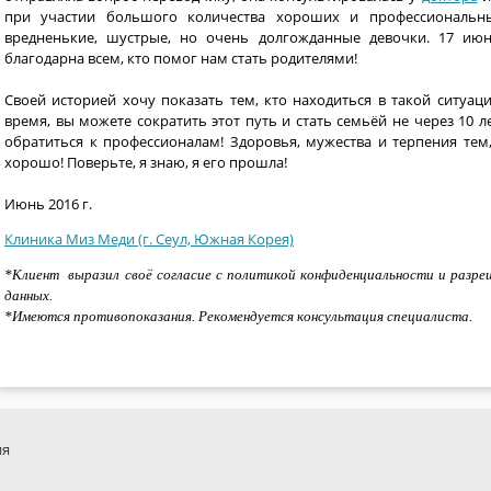
при участии большого количества хороших и профессиональны
вредненькие, шустрые, но очень долгожданные девочки. 17 июн
благодарна всем, кто помог нам стать родителями!
Своей историей хочу показать тем, кто находиться в такой ситуац
время, вы можете сократить этот путь и стать семьёй не через 10 л
обратиться к профессионалам! Здоровья, мужества и терпения тем, 
хорошо! Поверьте, я знаю, я его прошла!
Июнь 2016 г.
Клиника Миз Меди (г. Сеул, Южная Корея)
*Клиент выразил своё согласие с политикой конфиденциальности и разре
данных.
*Имеются противопоказания. Рекомендуется консультация специалиста.
ия