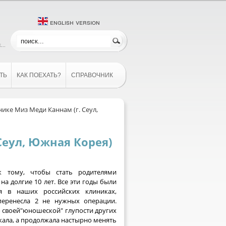
english version
...
ТЬ
КАК ПОЕХАТЬ?
СПРАВОЧНИК
нике Миз Меди Каннам (г. Сеул,
Сеул, Южная Корея)
 тому, чтобы стать родителями
 на долгие 10 лет. Все эти годы были
ия в наших российских клиниках,
перенесла 2 не нужных операции.
 своей"юношеской" глупости других
скала, а продолжала настырно менять